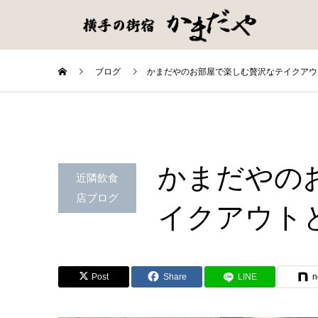
ブログ
かまだやのお部屋で楽しむ贅沢なテイクアウ
かまだやの
近隣飲食
店ブログ
イクアウト
Post
Share
LINE
n