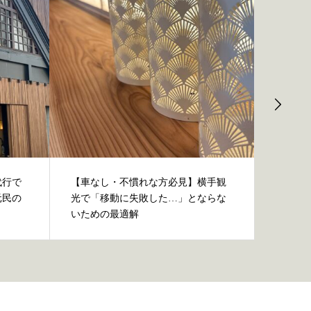
代行で
【車なし・不慣れな方必見】横手観
頑張る
元民の
光で「移動に失敗した…」とならな
『街宿
いための最適解
ない...