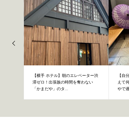
での仕
【横手 ホテル】朝のエレベーター渋
【自
「かま
滞ゼロ！出張族の時間を奪わない
えて
「かまだや」のタ...
やで過